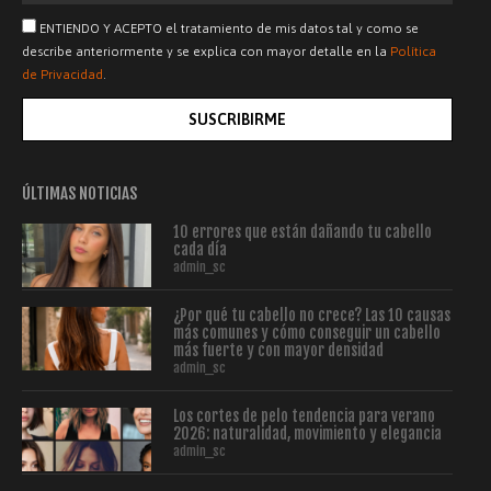
ENTIENDO Y ACEPTO el tratamiento de mis datos tal y como se
describe anteriormente y se explica con mayor detalle en la
Política
de Privacidad
.
SUSCRIBIRME
ÚLTIMAS NOTICIAS
10 errores que están dañando tu cabello
cada día
admin_sc
¿Por qué tu cabello no crece? Las 10 causas
más comunes y cómo conseguir un cabello
más fuerte y con mayor densidad
admin_sc
Los cortes de pelo tendencia para verano
2026: naturalidad, movimiento y elegancia
admin_sc