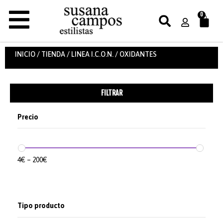
0
INICIO
/
TIENDA
/
LINEA I.C.O.N.
/ OXIDANTES
FILTRAR
Precio
4
€
–
200
€
Tipo producto