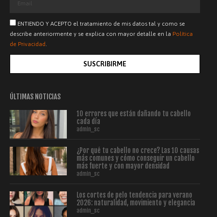
ENTIENDO Y ACEPTO el tratamiento de mis datos tal y como se
describe anteriormente y se explica con mayor detalle en la
Política
de Privacidad
.
SUSCRIBIRME
ÚLTIMAS NOTICIAS
10 errores que están dañando tu cabello
cada día
admin_sc
¿Por qué tu cabello no crece? Las 10 causas
más comunes y cómo conseguir un cabello
más fuerte y con mayor densidad
admin_sc
Los cortes de pelo tendencia para verano
2026: naturalidad, movimiento y elegancia
admin_sc