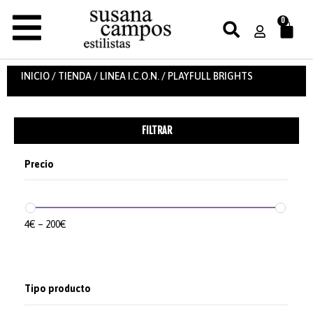
0
INICIO
/
TIENDA
/
LINEA I.C.O.N.
/ PLAYFULL BRIGHTS
FILTRAR
Precio
4
€
–
200
€
Tipo producto