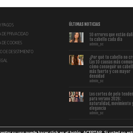
ÚLTIMAS NOTICIAS
Y PAGOS
A DE PRIVACIDAD
10 errores que están da
tu cabello cada día
A DE COOKIES
admin_sc
 DE DESISTIMIENTO
¿Por qué tu cabello no c
EGAL
Las 10 causas más comun
cómo conseguir un cabel
más fuerte y con mayor
densidad
admin_sc
Los cortes de pelo tende
para verano 2026:
naturalidad, movimiento 
elegancia
admin_sc
ceptar su uso puede hacer click en el botón
ACEPTAR.
Si usted no est