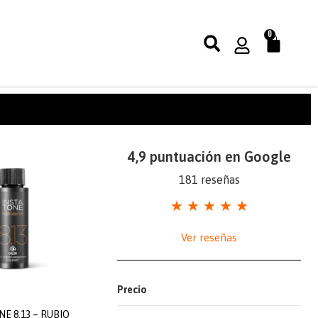
0
4,9 puntuación en Google
181 reseñas
★
★
★
★
★
Ver reseñas
Precio
NE 8.13 – RUBIO