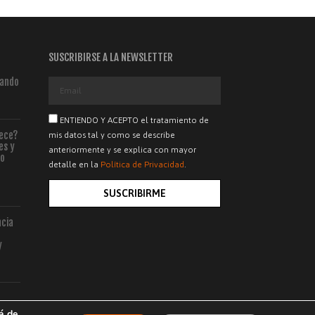
SUSCRIBIRSE A LA NEWSLETTER
ñando
ENTIENDO Y ACEPTO el tratamiento de
rece?
mis datos tal y como se describe
es y
anteriormente y se explica con mayor
lo
detalle en la
Política de Privacidad
.
SUSCRIBIRME
ncia
y
á de