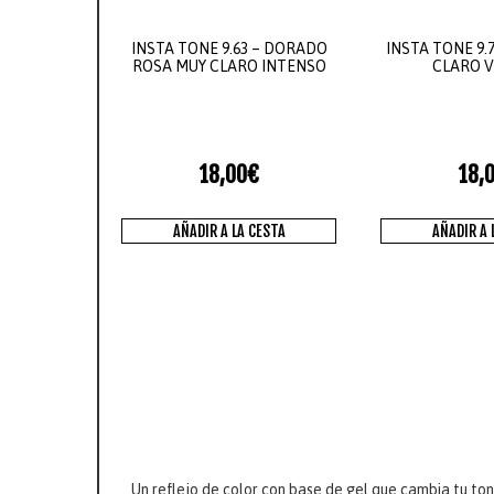
INSTA TONE 9.63 – DORADO
INSTA TONE 9.
ROSA MUY CLARO INTENSO
CLARO V
18,00
€
18,
AÑADIR A LA CESTA
AÑADIR A 
U
Un reflejo de color con base de gel que cambia tu tono