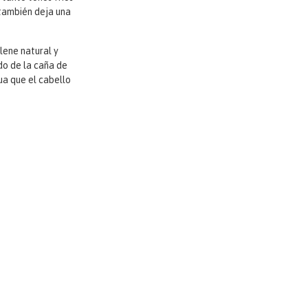
y también deja una
lene natural y
do de la caña de
ua que el cabello