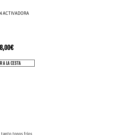
N ACTIVADORA
8,00
€
R A LA CESTA
 tanto tonos fríos