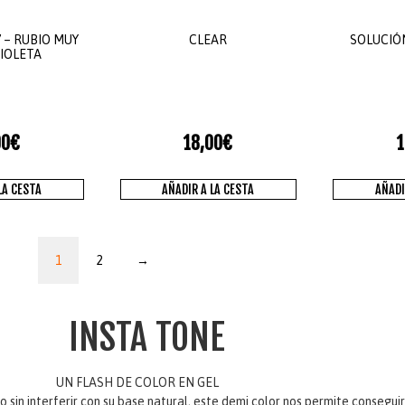
7 – RUBIO MUY
CLEAR
SOLUCIÓ
IOLETA
00
€
18,00
€
1
LA CESTA
AÑADIR A LA CESTA
AÑADI
1
2
→
INSTA TONE
N FLASH DE COLOR EN GEL
 sin interferir con su base natural, este demi color nos permite conseguir