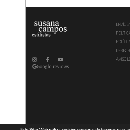
ENVÍOS 
POLÍTIC
POLÍTIC
DERECHO
AVISO L
Google reviews
Este Sitio Web utiliza cookies propias y de terceros para a