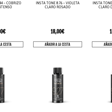
44 – COBRIZO
INSTA TONE 8.76 – VIOLETA
INSTA TONE 
NTENSO
CLARO ROSADO
CLARO 
00
€
18,00
€
1
LA CESTA
AÑADIR A LA CESTA
AÑADI