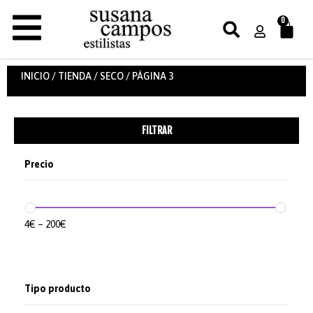
0
INICIO
/
TIENDA
/
SECO
/ PÁGINA 3
FILTRAR
Precio
4
€
–
200
€
Tipo producto