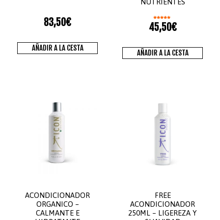
NUTRIENTES
83,50
€
Valorado
45,50
€
con
5.00
de 5
AÑADIR A LA CESTA
AÑADIR A LA CESTA
ACONDICIONADOR
FREE
ORGANICO –
ACONDICIONADOR
CALMANTE E
250ML – LIGEREZA Y