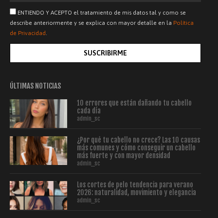
ENTIENDO Y ACEPTO el tratamiento de mis datos tal y como se
describe anteriormente y se explica con mayor detalle en la
Política
de Privacidad
.
SUSCRIBIRME
ÚLTIMAS NOTICIAS
10 errores que están dañando tu cabello
cada día
admin_sc
¿Por qué tu cabello no crece? Las 10 causas
más comunes y cómo conseguir un cabello
más fuerte y con mayor densidad
admin_sc
Los cortes de pelo tendencia para verano
2026: naturalidad, movimiento y elegancia
admin_sc