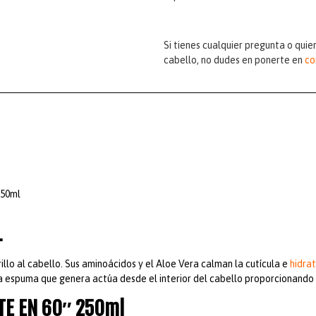
Si tienes cualquier pregunta o qui
cabello, no dudes en ponerte en
co
250ml
L
lo al cabello. Sus aminoácidos y el Aloe Vera calman la cutícula e
hidrat
la espuma que genera actúa desde el interior del cabello proporcionando u
TE EN 60″ 250ml