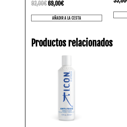
35,00
Valorado
92,00
€
69,00
€
con
5.00
de 5
AÑADIR A LA CESTA
Productos relacionados