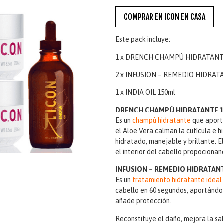
COMPRAR EN ICON EN CASA
Este pack incluye:
1 x DRENCH CHAMPÚ HIDRATANT
2 x INFUSION – REMEDIO HIDRATA
1 x INDIA OIL 150ml
DRENCH CHAMPÚ HIDRATANTE 1
Es un
champú hidratante
que aporta
el Aloe Vera calman la cutícula e h
hidratado, manejable y brillante. 
el interior del cabello propocionan
INFUSION – REMEDIO HIDRATANTE
Es un
tratamiento hidratante ideal 
cabello en 60 segundos, aportándol
añade protección.
Reconstituye el daño, mejora la sa