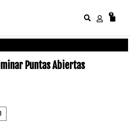
0
iminar Puntas Abiertas
O